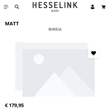
Win
Ga naar de hoofdinhoud
MATT
BUKELA
Afbeeldingengalerij overslaan
Normale prijs:
€ 179,95