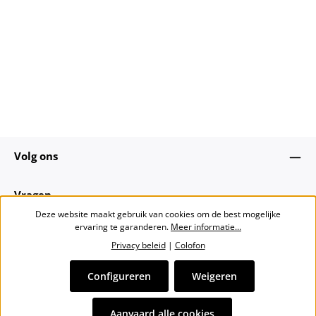
Volg ons
Vragen
Deze website maakt gebruik van cookies om de best mogelijke
ervaring te garanderen.
Meer informatie...
Over ons
Privacy beleid
|
Colofon
Nieuwsbrief
Configureren
Weigeren
Alle prijzen incl. btw plus
verzendkosten
en eventuele
Aanvaard alle cookies