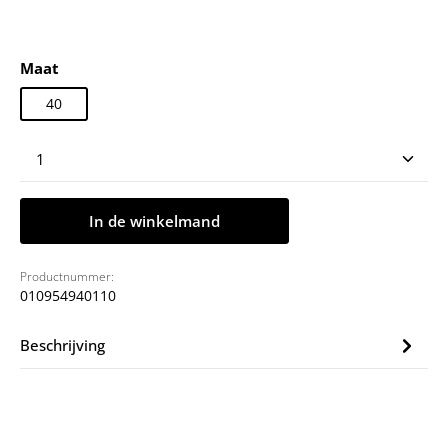
Selecteer
Maat
40
Producthoeveelheid: Voer de gewenste hoeveelheid
In de winkelmand
Productnummer:
010954940110
Beschrijving