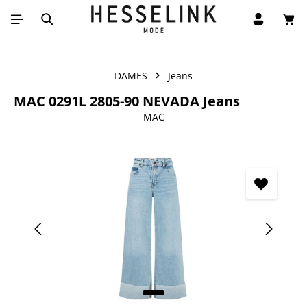
Win
Ga naar de hoofdinhoud
DAMES
Jeans
MAC 0291L 2805-90 NEVADA Jeans
MAC
Afbeeldingengalerij overslaan