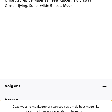
UrbanAzureBlue Materiaal: 99% Katoen, 1% Elastaan
Omschrijving: Super wijde 5-poc…
Meer
Volg ons
Vragen
Deze website maakt gebruik van cookies om de best mogelijke
ervaring te garanderen.
Meer informatie...