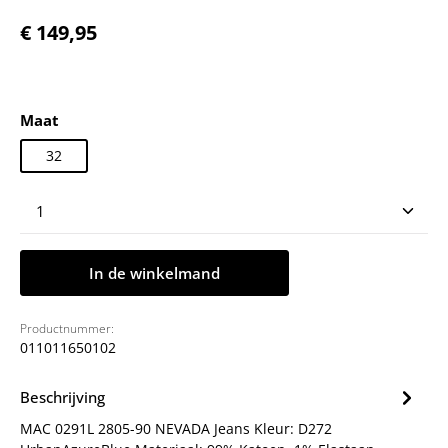
Normale prijs:
€ 149,95
Selecteer
Maat
32
Producthoeveelheid: Voer de gewenste hoeveelheid
In de winkelmand
Productnummer:
011011650102
Beschrijving
MAC 0291L 2805-90 NEVADA Jeans Kleur: D272