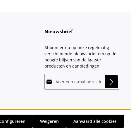
Nieuwsbrief
Abonneer nu op onze regelmatig
verschijnende nieuwsbrief om op de
hoogte blijven van de laatste
producten en aanbiedingen.
E-mailadres*
This site is protected by
Friendly Captcha
and
Privacy
its
Privacy Policy
and
Terms of Use
apply.
Velden gemarkeerd met asterisks (*)
Door doorgaan te selecteren, bevestigt
zijn verplicht.
u dat u onze
gegevensbeschermingsinformatie
hebt
Configureren
Weigeren
Aanvaard alle cookies
gelezen en onze
sten
en eventuele bezorgkosten, indien niet anders vermeld.
algemene voorwaarden
hebt