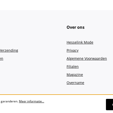
Over ons
Hesselink Mode
 Verzending
Privacy
en
Algemene Voorwaarden
Filialen
Magazine
Overname
e garanderen.
Meer informatie...
Alle prijzen incl. btw plus
verzendko