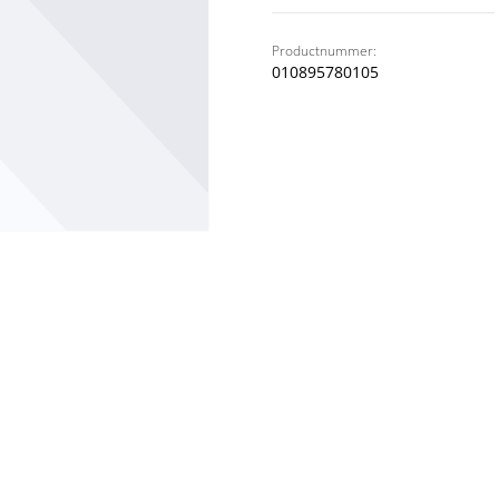
Productnummer:
010895780105