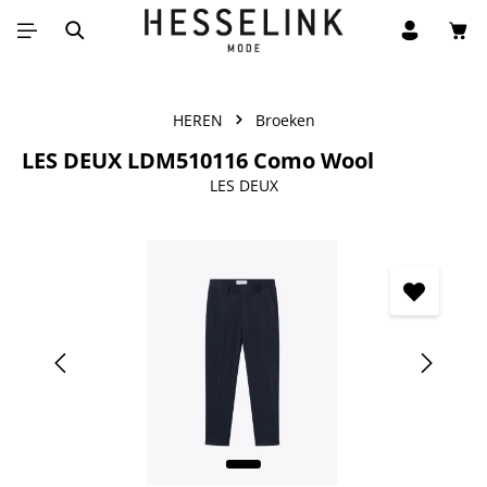
Win
Ga naar de hoofdinhoud
HEREN
Broeken
LES DEUX LDM510116 Como Wool
LES DEUX
Afbeeldingengalerij overslaan