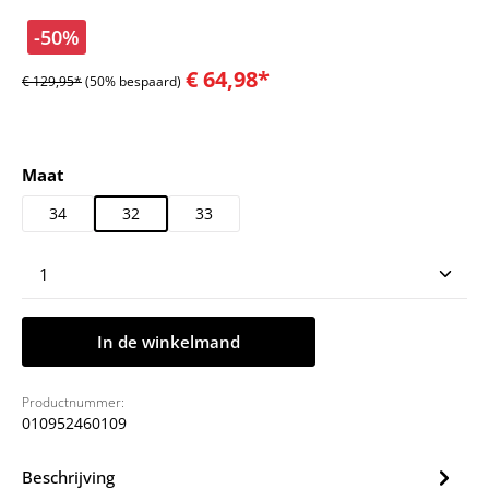
-50%
€ 64,98*
€ 129,95*
(50% bespaard)
Selecteer
Maat
34
32
33
Producthoeveelheid: Voer de gewenste hoeveelheid
In de winkelmand
Productnummer:
010952460109
Beschrijving