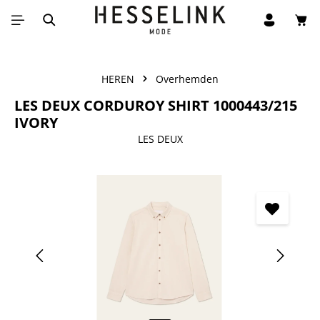
Win
Ga naar de hoofdinhoud
HEREN
Overhemden
LES DEUX CORDUROY SHIRT 1000443/215
IVORY
LES DEUX
Afbeeldingengalerij overslaan