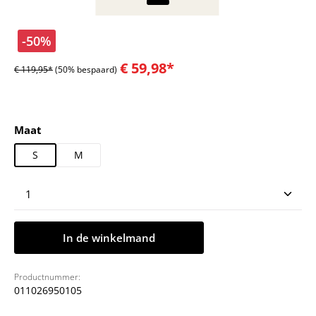
-50%
€ 59,98*
€ 119,95*
(50% bespaard)
Selecteer
Maat
S
M
Producthoeveelheid: Voer de gewenste hoeveelheid
In de winkelmand
Productnummer:
011026950105