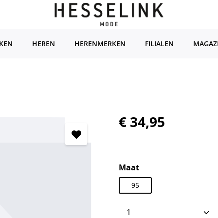
KEN
HEREN
HERENMERKEN
FILIALEN
MAGAZ
Normale prijs:
€ 34,95
Selecteer
Maat
95
Producthoeveelhei