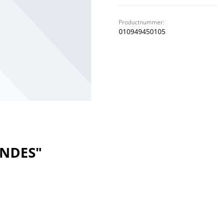
Productnummer:
010949450105
ANDES"