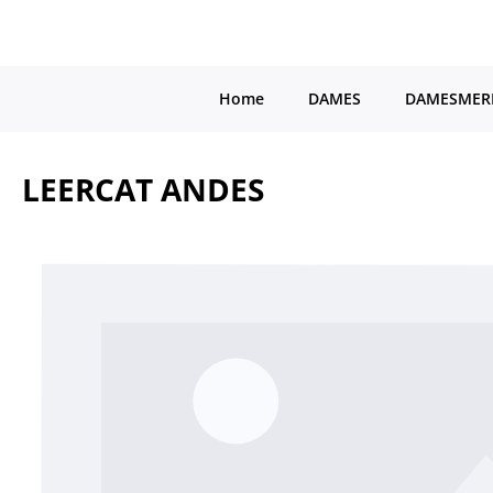
a naar de hoofdinhoud
Ga naar de hoofdnavigatie
Home
DAMES
DAMESMER
LEERCAT ANDES
Afbeeldingengalerij overslaan