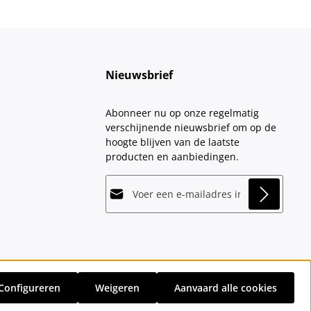
Nieuwsbrief
Abonneer nu op onze regelmatig
verschijnende nieuwsbrief om op de
hoogte blijven van de laatste
producten en aanbiedingen.
E-mailadres*
This site is protected by
Friendly Captcha
and
Privacy
its
Privacy Policy
and
Terms of Use
apply.
Velden gemarkeerd met asterisks (*)
Door doorgaan te selecteren, bevestigt
zijn verplicht.
u dat u onze
gegevensbeschermingsinformatie
hebt
Configureren
Weigeren
Aanvaard alle cookies
gelezen en onze
sten
en eventuele bezorgkosten, indien niet anders vermeld.
algemene voorwaarden
hebt