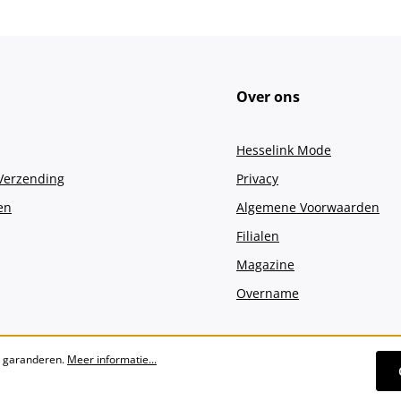
Over ons
Hesselink Mode
 Verzending
Privacy
en
Algemene Voorwaarden
Filialen
Magazine
Overname
e garanderen.
Meer informatie...
Alle prijzen incl. btw plus
verzendko