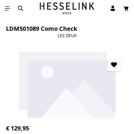
Win
Ga naar de hoofdinhoud
LDM501089 Como Check
LES DEUX
Afbeeldingengalerij overslaan
Normale prijs:
€ 129,95