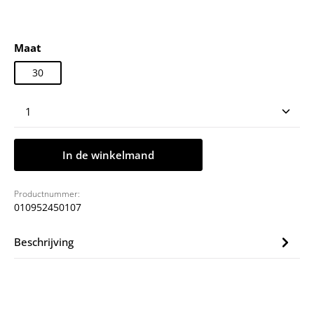
Selecteer
Maat
30
Producthoeveelheid: Voer de gewenste hoeveelheid
In de winkelmand
Productnummer:
010952450107
Beschrijving