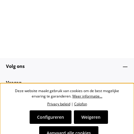
Volg ons
Vragen
Deze website maakt gebruik van cookies om de best mogelijke
ervaring te garanderen.
Meer informatie...
Over ons
Privacy beleid
|
Colofon
Nieuwsbrief
Configureren
Weigeren
Alle prijzen incl. btw plus
verzendkosten
en eventuele
Aanvaard alle cookies