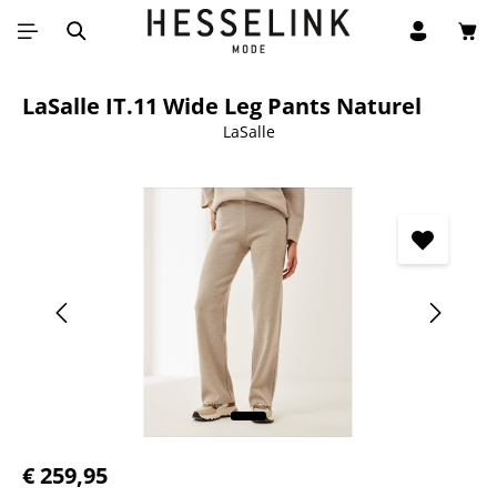
Win
Ga naar de hoofdinhoud
LaSalle IT.11 Wide Leg Pants Naturel
LaSalle
Afbeeldingengalerij overslaan
Normale prijs:
€ 259,95