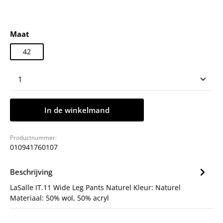
Selecteer
Maat
42
Producthoeveelheid: Voer de gewenste hoeveelheid
In de winkelmand
Productnummer:
010941760107
Beschrijving
LaSalle IT.11 Wide Leg Pants Naturel Kleur: Naturel
Materiaal: 50% wol, 50% acryl