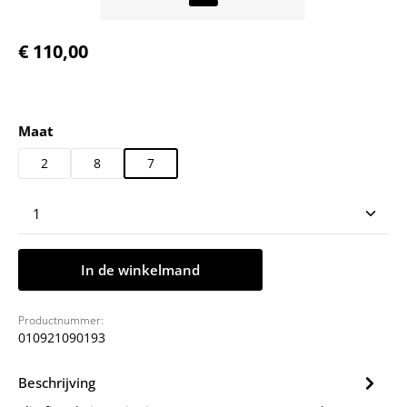
Normale prijs:
€ 110,00
Selecteer
Maat
2
8
7
Producthoeveelheid: Voer de gewenste hoeveelheid
In de winkelmand
Productnummer:
010921090193
Beschrijving