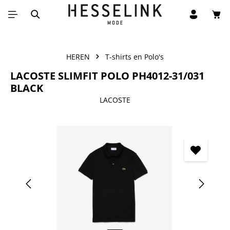
Win
Ga naar de hoofdinhoud
HEREN
T-shirts en Polo's
LACOSTE SLIMFIT POLO PH4012-31/031
BLACK
LACOSTE
Afbeeldingengalerij overslaan