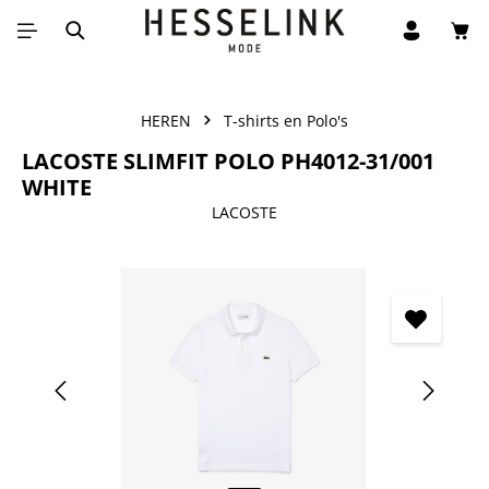
Win
Ga naar de hoofdinhoud
HEREN
T-shirts en Polo's
LACOSTE SLIMFIT POLO PH4012-31/001
WHITE
LACOSTE
Afbeeldingengalerij overslaan