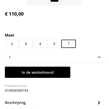
Normale prijs:
€ 110,00
Selecteer
Maat
2
8
4
9
7
Producthoeveelheid: Voer de gewenste hoeveelheid
In de winkelmand
Productnummer:
010904390193
Beschrijving