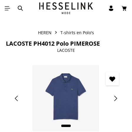
Win
Ga naar de hoofdinhoud
HEREN
T-shirts en Polo's
LACOSTE PH4012 Polo PIMEROSE
LACOSTE
Afbeeldingengalerij overslaan