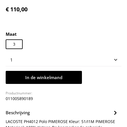
Normale prijs:
€ 110,00
Selecteer
Maat
3
Producthoeveelheid: Voer de gewenste hoeveelheid
In de winkelmand
Productnummer:
011005890189
Beschrijving
LACOSTE PH4012 Polo PIMEROSE Kleur: 51/I1M PIMEROSE