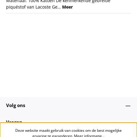
Materiaal: 100% Katoen De kenmerkende gebreide
piquéstof van Lacoste Ge…
Meer
Volg ons
Vragen
Deze website maakt gebruik van cookies om de best mogelijke
ervaring te garanderen.
Meer informatie...