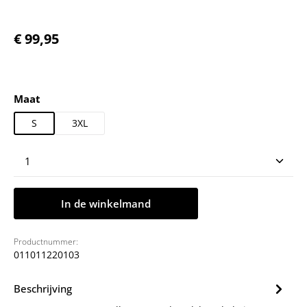
Normale prijs:
€ 99,95
Selecteer
Maat
S
3XL
Producthoeveelheid: Voer de gewenste hoeveelheid
In de winkelmand
Productnummer:
011011220103
Beschrijving