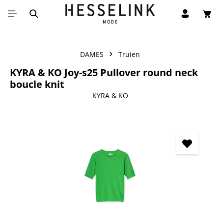
Win
Ga naar de hoofdinhoud
DAMES
Truien
KYRA & KO Joy-s25 Pullover round neck
boucle knit
KYRA & KO
Afbeeldingengalerij overslaan