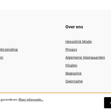
Over ons
Hesselink Mode
 Verzending
Privacy
en
Algemene Voorwaarden
Filialen
Magazine
Overname
e garanderen.
Meer informatie...
Alle prijzen incl. btw plus
verzendko