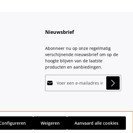
Nieuwsbrief
Abonneer nu op onze regelmatig
verschijnende nieuwsbrief om op de
hoogte blijven van de laatste
producten en aanbiedingen.
E-mailadres*
This site is protected by
Friendly Captcha
and
Privacy
its
Privacy Policy
and
Terms of Use
apply.
Velden gemarkeerd met asterisks (*)
Door doorgaan te selecteren, bevestigt
zijn verplicht.
u dat u onze
gegevensbeschermingsinformatie
hebt
Configureren
Weigeren
Aanvaard alle cookies
gelezen en onze
sten
en eventuele bezorgkosten, indien niet anders vermeld.
algemene voorwaarden
hebt