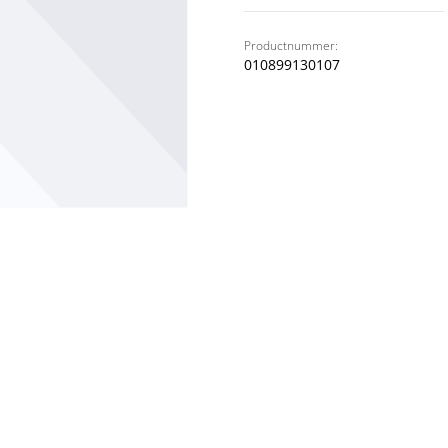
Productnummer:
010899130107