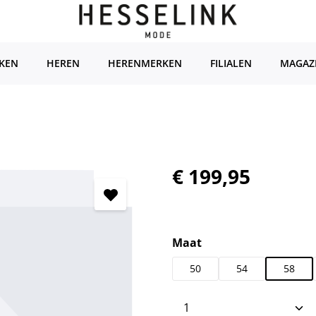
KEN
HEREN
HERENMERKEN
FILIALEN
MAGAZ
Normale prijs:
€ 199,95
Selecteer
Maat
50
54
58
Producthoeveelhei