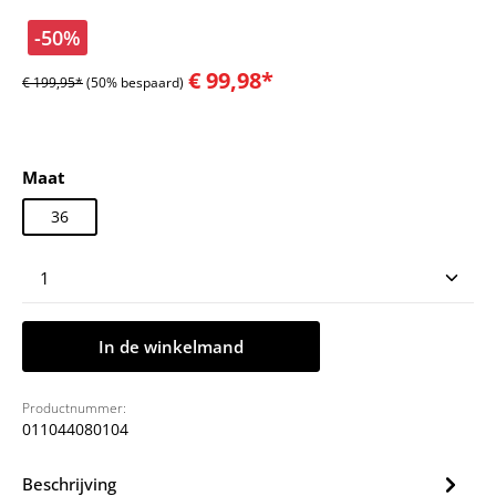
-50%
€ 99,98*
€ 199,95*
(50% bespaard)
Selecteer
Maat
36
Producthoeveelheid: Voer de gewenste hoeveelheid
In de winkelmand
Productnummer:
011044080104
Beschrijving