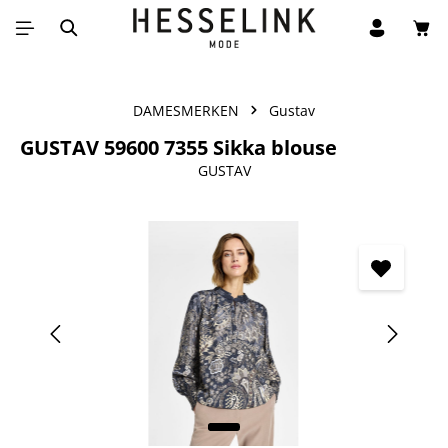
Win
Ga naar de hoofdinhoud
DAMESMERKEN
Gustav
GUSTAV 59600 7355 Sikka blouse
GUSTAV
Afbeeldingengalerij overslaan