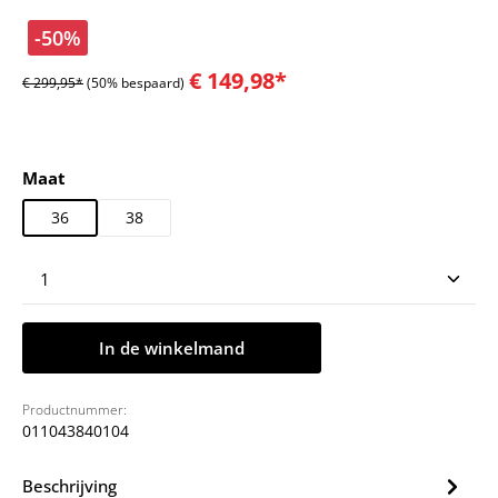
-50%
€ 149,98*
€ 299,95*
(50% bespaard)
Selecteer
Maat
36
38
Producthoeveelheid: Voer de gewenste hoeveelheid
In de winkelmand
Productnummer:
011043840104
Beschrijving