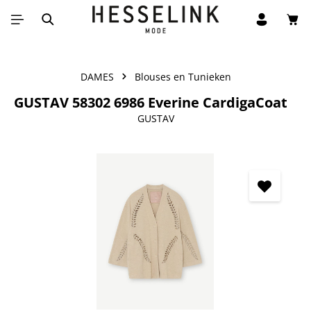
Win
Ga naar de hoofdinhoud
DAMES
Blouses en Tunieken
GUSTAV 58302 6986 Everine CardigaCoat
GUSTAV
Afbeeldingengalerij overslaan