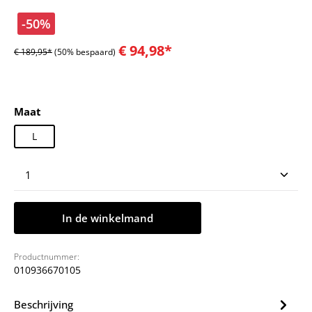
-50%
€ 94,98*
€ 189,95*
(50% bespaard)
Selecteer
Maat
L
Producthoeveelheid: Voer de gewenste hoeveelheid
In de winkelmand
Productnummer:
010936670105
Beschrijving