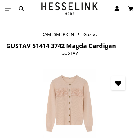
Win
Ga naar de hoofdinhoud
DAMESMERKEN
Gustav
GUSTAV 51414 3742 Magda Cardigan
GUSTAV
Afbeeldingengalerij overslaan