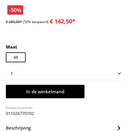
-50%
€ 142,50*
€ 285,00*
(50% bespaard)
Selecteer
Maat
48
Producthoeveelheid: Voer de gewenste hoeveelheid
In de winkelmand
Productnummer:
011026770102
Beschrijving