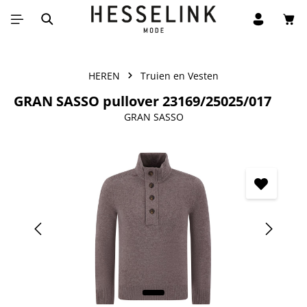
Win
Ga naar de hoofdinhoud
HEREN
Truien en Vesten
GRAN SASSO pullover 23169/25025/017
GRAN SASSO
Afbeeldingengalerij overslaan