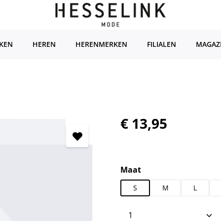
KEN
HEREN
HERENMERKEN
FILIALEN
MAGAZ
Normale prijs:
€ 13,95
Selecteer
Maat
S
M
L
Producthoeveelhei