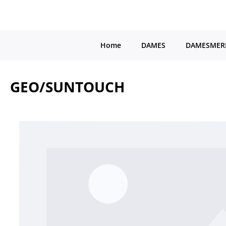
a naar de hoofdinhoud
Ga naar de hoofdnavigatie
Home
DAMES
DAMESMER
GEO/SUNTOUCH
Afbeeldingengalerij overslaan