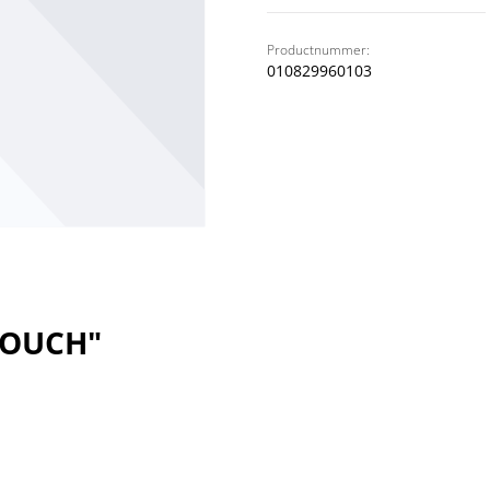
Productnummer:
010829960103
TOUCH"