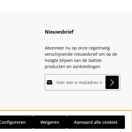
Nieuwsbrief
Abonneer nu op onze regelmatig
verschijnende nieuwsbrief om op de
hoogte blijven van de laatste
producten en aanbiedingen.
E-mailadres*
This site is protected by
Friendly Captcha
and
Privacy
its
Privacy Policy
and
Terms of Use
apply.
Velden gemarkeerd met asterisks (*)
Door doorgaan te selecteren, bevestigt
zijn verplicht.
u dat u onze
gegevensbeschermingsinformatie
hebt
Configureren
Weigeren
Aanvaard alle cookies
gelezen en onze
sten
en eventuele bezorgkosten, indien niet anders vermeld.
algemene voorwaarden
hebt