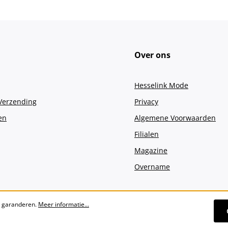
Over ons
Hesselink Mode
 Verzending
Privacy
en
Algemene Voorwaarden
Filialen
Magazine
Overname
e garanderen.
Meer informatie...
Alle prijzen incl. btw plus
verzendko