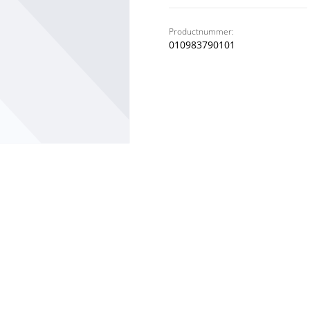
Productnummer:
010983790101