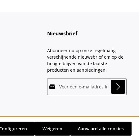
Nieuwsbrief
Abonneer nu op onze regelmatig
verschijnende nieuwsbrief om op de
hoogte blijven van de laatste
producten en aanbiedingen.
E-mailadres*
This site is protected by
Friendly Captcha
and
Privacy
its
Privacy Policy
and
Terms of Use
apply.
Velden gemarkeerd met asterisks (*)
Door doorgaan te selecteren, bevestigt
zijn verplicht.
u dat u onze
gegevensbeschermingsinformatie
hebt
Configureren
Weigeren
Aanvaard alle cookies
gelezen en onze
sten
en eventuele bezorgkosten, indien niet anders vermeld.
algemene voorwaarden
hebt