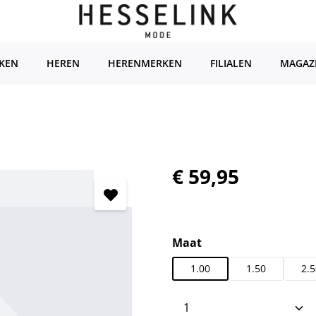
KEN
HEREN
HERENMERKEN
FILIALEN
MAGAZ
Normale prijs:
€ 59,95
Selecteer
Maat
1.00
1.50
2.5
Producthoeveelhei