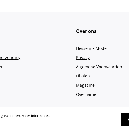
Over ons
Hesselink Mode
 Verzending
Privacy
en
Algemene Voorwaarden
Filialen
Magazine
Overname
e garanderen.
Meer informatie...
Alle prijzen incl. btw plus
verzendko