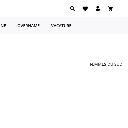
Je hebt 0 items op je ve
Winkelwa
INE
OVERNAME
VACATURE
FEMMES DU SUD