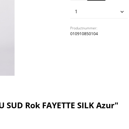
Producthoeveelhei
Productnummer:
010910850104
 SUD Rok FAYETTE SILK Azur"