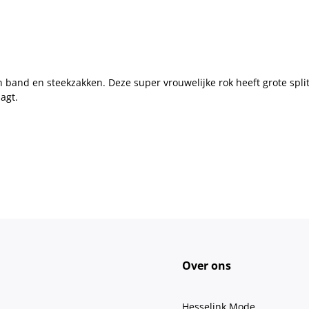
n band en steekzakken. Deze super vrouwelijke rok heeft grote spl
aagt.
Over ons
Hesselink Mode