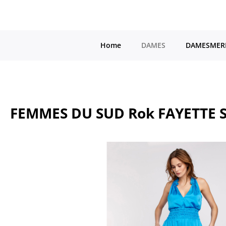
a naar de hoofdinhoud
Ga naar de hoofdnavigatie
Home
DAMES
DAMESMER
FEMMES DU SUD Rok FAYETTE S
Afbeeldingengalerij overslaan