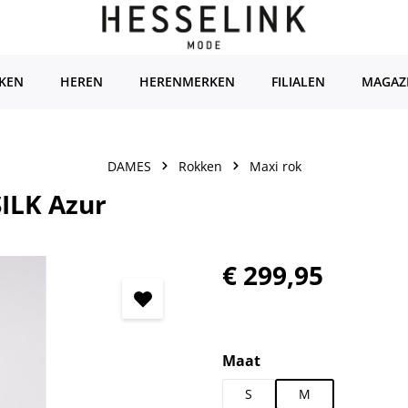
KEN
HEREN
HERENMERKEN
FILIALEN
MAGAZ
DAMES
Rokken
Maxi rok
ILK Azur
Normale prijs:
€ 299,95
Selecteer
Maat
S
M