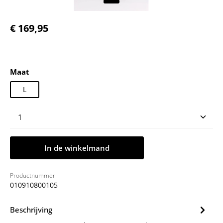
Normale prijs:
€ 169,95
Selecteer
Maat
L
Producthoeveelheid: Voer de gewenste hoeveelheid
In de winkelmand
Productnummer:
010910800105
Beschrijving