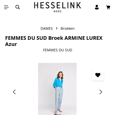
Win
Ga naar de hoofdinhoud
DAMES
Broeken
FEMMES DU SUD Broek ARMINE LUREX
Azur
FEMMES DU SUD
Afbeeldingengalerij overslaan