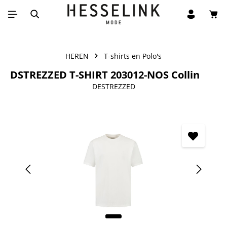
Win
Ga naar de hoofdinhoud
HEREN
T-shirts en Polo's
DSTREZZED T-SHIRT 203012-NOS Collin
DESTREZZED
Afbeeldingengalerij overslaan