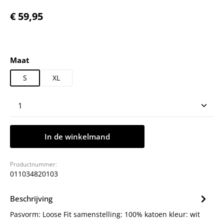
Normale prijs:
€ 59,95
Selecteer
Maat
S
XL
Producthoeveelheid: Voer de gewenste hoeveelheid
In de winkelmand
Productnummer:
011034820103
Beschrijving
Pasvorm: Loose Fit samenstelling: 100% katoen kleur: wit