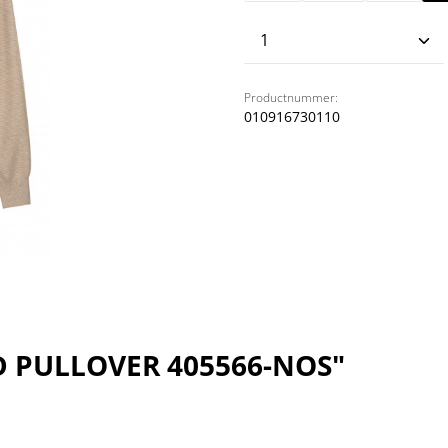
Producthoeveelhei
Productnummer:
010916730110
D PULLOVER 405566-NOS"