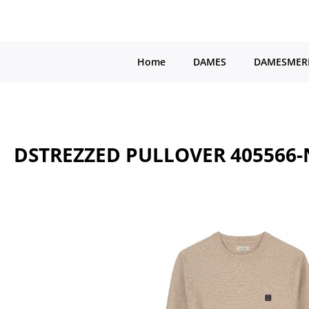
a naar de hoofdinhoud
Ga naar de hoofdnavigatie
Home
DAMES
DAMESMER
DSTREZZED PULLOVER 405566
Afbeeldingengalerij overslaan