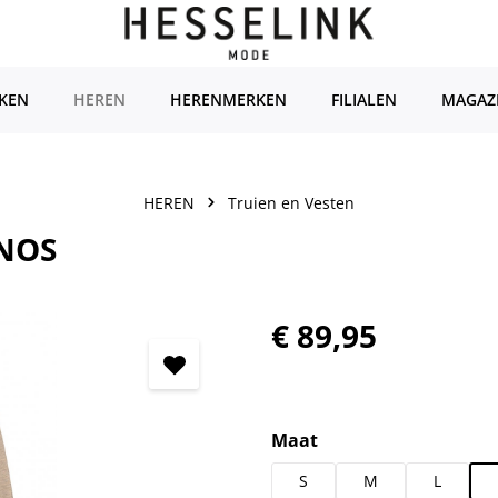
KEN
HEREN
HERENMERKEN
FILIALEN
MAGAZ
HEREN
Truien en Vesten
-NOS
Normale prijs:
€ 89,95
Selecteer
Maat
S
M
L