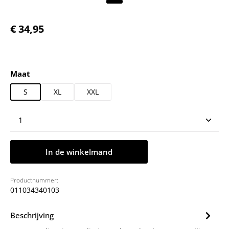
Normale prijs:
€ 34,95
Selecteer
Maat
S
XL
XXL
Producthoeveelheid: Voer de gewenste hoeveelheid
In de winkelmand
Productnummer:
011034340103
Beschrijving