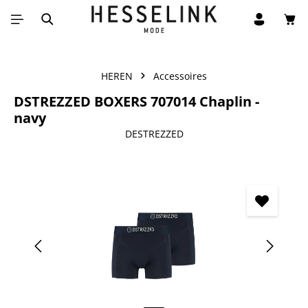
Win
Ga naar de hoofdinhoud
HEREN
Accessoires
DSTREZZED BOXERS 707014 Chaplin -
navy
DESTREZZED
Afbeeldingengalerij overslaan