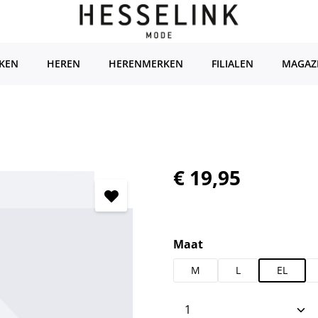
KEN
HEREN
HERENMERKEN
FILIALEN
MAGAZ
Normale prijs:
€ 19,95
Selecteer
Maat
M
L
EL
Producthoeveelhei