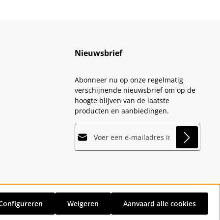
Nieuwsbrief
Abonneer nu op onze regelmatig
verschijnende nieuwsbrief om op de
hoogte blijven van de laatste
producten en aanbiedingen.
E-mailadres*
This site is protected by
Friendly Captcha
and
Privacy
its
Privacy Policy
and
Terms of Use
apply.
Velden gemarkeerd met asterisks (*)
Door doorgaan te selecteren, bevestigt
zijn verplicht.
u dat u onze
gegevensbeschermingsinformatie
hebt
Configureren
Weigeren
Aanvaard alle cookies
gelezen en onze
sten
en eventuele bezorgkosten, indien niet anders vermeld.
algemene voorwaarden
hebt