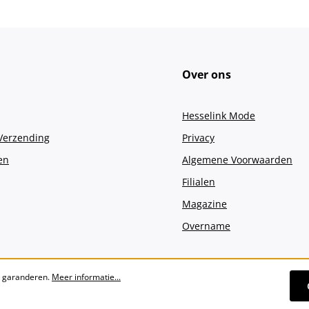
Over ons
Hesselink Mode
 Verzending
Privacy
en
Algemene Voorwaarden
Filialen
Magazine
Overname
e garanderen.
Meer informatie...
Alle prijzen incl. btw plus
verzendko