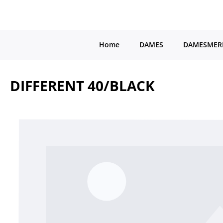
a naar de hoofdinhoud
Ga naar de hoofdnavigatie
Home
DAMES
DAMESMER
DIFFERENT 40/BLACK
Afbeeldingengalerij overslaan