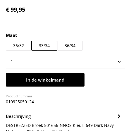
Normale prijs:
€ 99,95
Selecteer
Maat
36/32
33/34
36/34
Producthoeveelheid: Voer de gewenste hoeveelheid
In de winkelmand
Productnummer:
010925050124
Beschrijving
DESTREZZED Broek 501656-NNOS Kleur: 649 Dark Navy