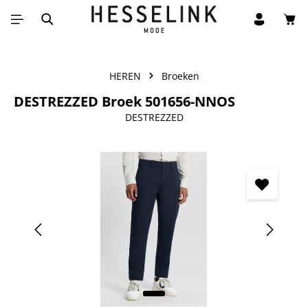
Win
Ga naar de hoofdinhoud
HEREN
Broeken
DESTREZZED Broek 501656-NNOS
DESTREZZED
Afbeeldingengalerij overslaan