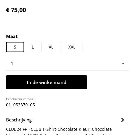
Normale prijs:
€ 75,00
Selecteer
Maat
S
L
XL
XXL
Producthoeveelheid: Voer de gewenste hoeveelheid
In de winkelmand
Productnummer:
011053370105
Beschrijving
CLUB24 FFT-CLUB T-Shirt-Chocolate Kleur: Chocolate