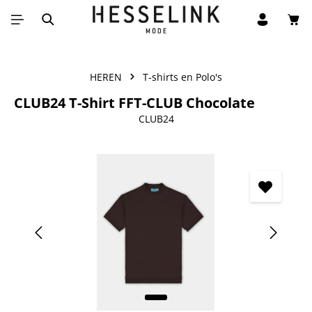
Win
Ga naar de hoofdinhoud
HEREN
T-shirts en Polo's
CLUB24 T-Shirt FFT-CLUB Chocolate
CLUB24
Afbeeldingengalerij overslaan