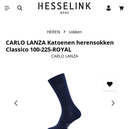
Win
Ga naar de hoofdinhoud
HEREN
sokken
CARLO LANZA Katoenen herensokken
Classico 100-225-ROYAL
CARLO LANZA
Afbeeldingengalerij overslaan