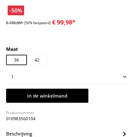
-50%
€ 99,98*
€ 199,95*
(50% bespaard)
Selecteer
Maat
36
42
Producthoeveelheid: Voer de gewenste hoeveelheid
In de winkelmand
Productnummer:
010983560104
Beschrijving