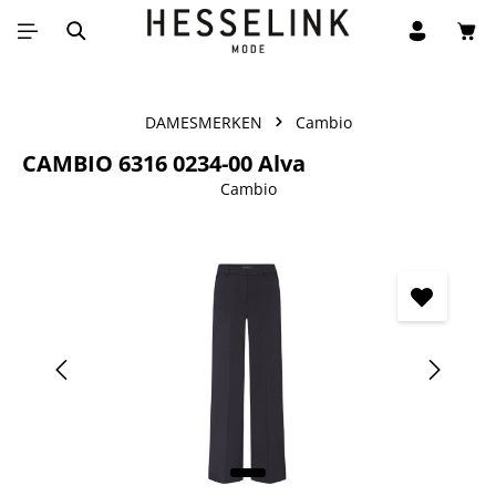
Win
Ga naar de hoofdinhoud
DAMESMERKEN
Cambio
CAMBIO 6316 0234-00 Alva
Cambio
Afbeeldingengalerij overslaan