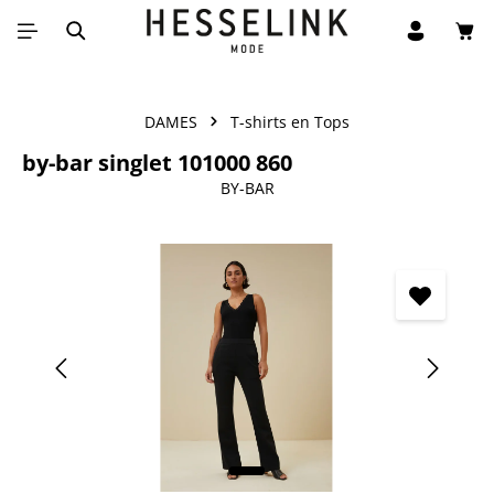
Win
Ga naar de hoofdinhoud
DAMES
T-shirts en Tops
by-bar singlet 101000 860
BY-BAR
Afbeeldingengalerij overslaan