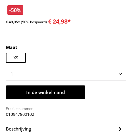
-50%
€ 24,98*
€ 49,95*
(50% bespaard)
Selecteer
Maat
XS
Producthoeveelheid: Voer de gewenste hoeveelheid
In de winkelmand
Productnummer:
010947800102
Beschrijving