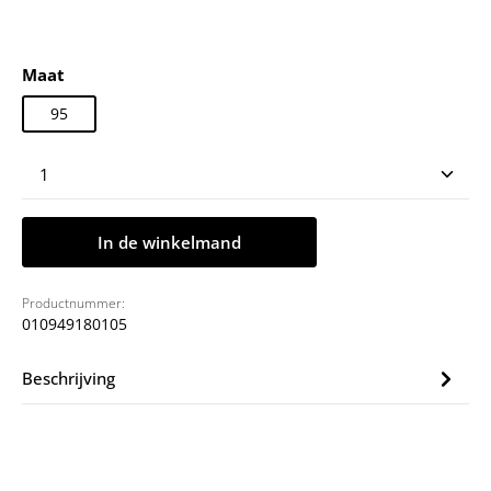
Selecteer
Maat
95
Producthoeveelheid: Voer de gewenste hoeveelheid
In de winkelmand
Productnummer:
010949180105
Beschrijving