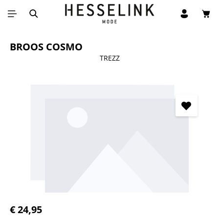
Win
Ga naar de hoofdinhoud
BROOS COSMO
TREZZ
Afbeeldingengalerij overslaan
Normale prijs:
€ 24,95