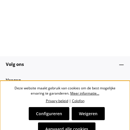
Volg ons
Vragen
Deze website maakt gebruik van cookies om de best mogelijke
ervaring te garanderen.
Meer informatie...
Over ons
Privacy beleid
|
Colofon
Nieuwsbrief
Configureren
Weigeren
Alle prijzen incl. btw plus
verzendkosten
en eventuele
Aanvaard alle cookies