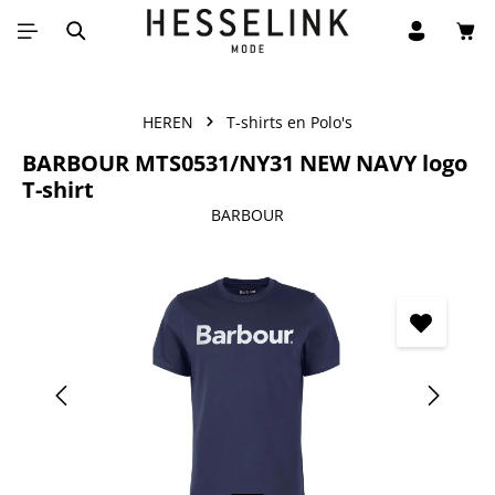
Win
Ga naar de hoofdinhoud
HEREN
T-shirts en Polo's
BARBOUR MTS0531/NY31 NEW NAVY logo
T-shirt
BARBOUR
Afbeeldingengalerij overslaan