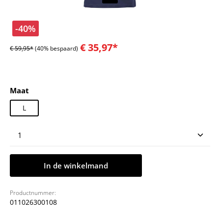
-40%
€ 35,97*
€ 59,95*
(40% bespaard)
Selecteer
Maat
L
Producthoeveelheid: Voer de gewenste hoeveelheid
In de winkelmand
Productnummer:
011026300108