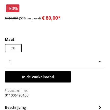
-50%
€ 80,00*
€ 159,99*
(50% bespaard)
Selecteer
Maat
38
Producthoeveelheid: Voer de gewenste hoeveelheid
In de winkelmand
Productnummer:
011006490105
Beschrijving