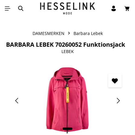
Win
Ga naar de hoofdinhoud
DAMESMERKEN
Barbara Lebek
BARBARA LEBEK 70260052 Funktionsjack
LEBEK
Afbeeldingengalerij overslaan