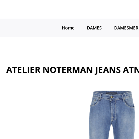
a naar de hoofdinhoud
Ga naar de hoofdnavigatie
Home
DAMES
DAMESMER
ATELIER NOTERMAN JEANS ATN
Afbeeldingengalerij overslaan