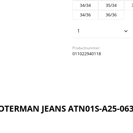
34/34
35/34
34/36
36/36
Producthoeveelhei
Productnummer:
011022940118
NOTERMAN JEANS ATN01S-A25-06