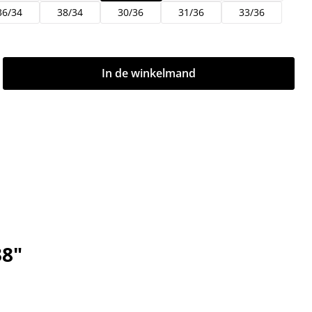
36/34
38/34
30/36
31/36
33/36
d: Voer de gewenste hoeveelheid in of g
In de winkelmand
38"