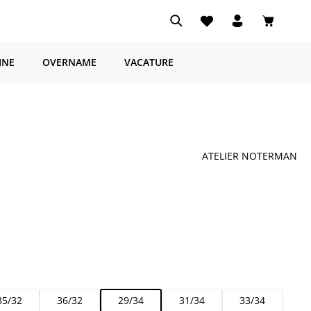
Je hebt 0 items op je ve
Winkelwa
INE
OVERNAME
VACATURE
ATELIER NOTERMAN
35/32
36/32
29/34
31/34
33/34