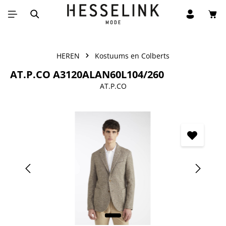
Win
Ga naar de hoofdinhoud
HEREN
Kostuums en Colberts
AT.P.CO A3120ALAN60L104/260
AT.P.CO
Afbeeldingengalerij overslaan