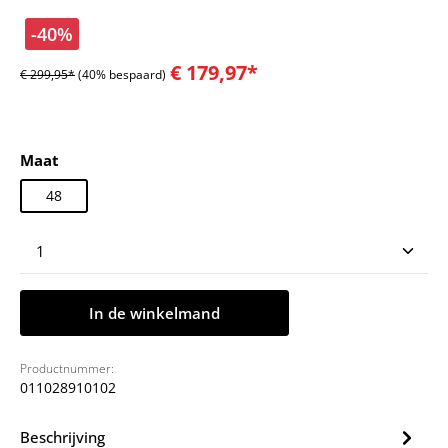
-40%
€ 179,97*
€ 299,95*
(40% bespaard)
Selecteer
Maat
48
Producthoeveelheid: Voer de gewenste hoeveelheid
In de winkelmand
Productnummer:
011028910102
Beschrijving