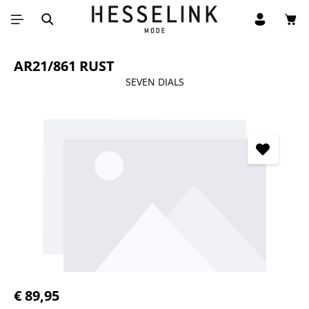
Win
Ga naar de hoofdinhoud
AR21/861 RUST
SEVEN DIALS
Afbeeldingengalerij overslaan
Normale prijs:
€ 89,95