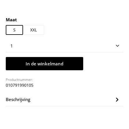
Selecteer
Maat
S
XXL
Producthoeveelheid: Voer de gewenste hoeveelheid
In de winkelmand
Productnummer:
010791990105
Beschrijving