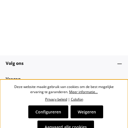
Volg ons
Vragen
Deze website maakt gebruik van cookies om de best mogelijke
ervaring te garanderen.
Meer informatie...
Over ons
Privacy beleid
|
Colofon
Nieuwsbrief
Configureren
Weigeren
Alle prijzen incl. btw plus
verzendkosten
en eventuele
Aanvaard alle cookies