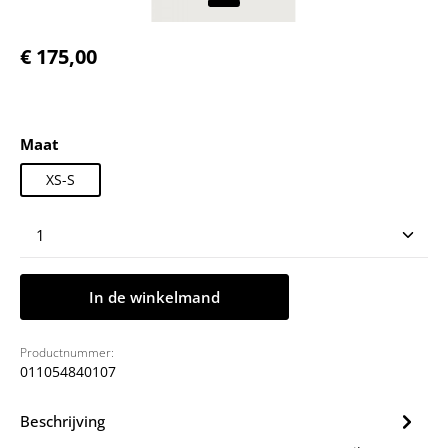
Normale prijs:
€ 175,00
Selecteer
Maat
XS-S
Producthoeveelheid: Voer de gewenste hoeveelheid
In de winkelmand
Productnummer:
011054840107
Beschrijving