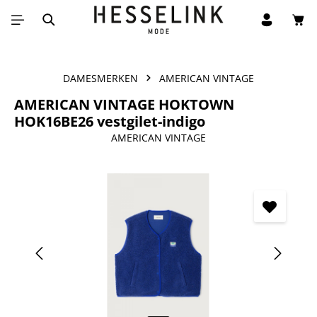
Win
Ga naar de hoofdinhoud
DAMESMERKEN
AMERICAN VINTAGE
AMERICAN VINTAGE HOKTOWN
HOK16BE26 vestgilet-indigo
AMERICAN VINTAGE
Afbeeldingengalerij overslaan