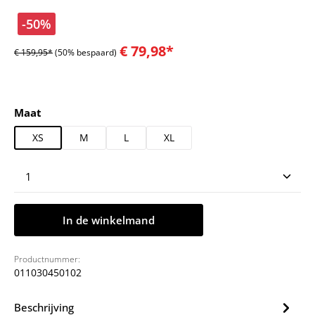
-50%
€ 79,98*
€ 159,95*
(50% bespaard)
Selecteer
Maat
XS
M
L
XL
Producthoeveelheid: Voer de gewenste hoeveelheid
In de winkelmand
Productnummer:
011030450102
Beschrijving