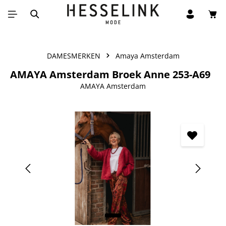
Win
Ga naar de hoofdinhoud
DAMESMERKEN
Amaya Amsterdam
AMAYA Amsterdam Broek Anne 253-A69
AMAYA Amsterdam
Afbeeldingengalerij overslaan