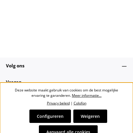
Volg ons
Vragen
Deze website maakt gebruik van cookies om de best mogelijke
ervaring te garanderen.
Meer informatie...
Over ons
Privacy beleid
|
Colofon
Nieuwsbrief
Configureren
Weigeren
Alle prijzen incl. btw plus
verzendkosten
en eventuele
Aanvaard alle cookies