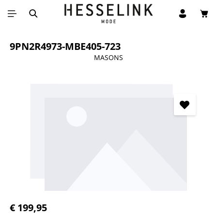
Win
Ga naar de hoofdinhoud
9PN2R4973-MBE405-723
MASONS
Afbeeldingengalerij overslaan
Normale prijs:
€ 199,95