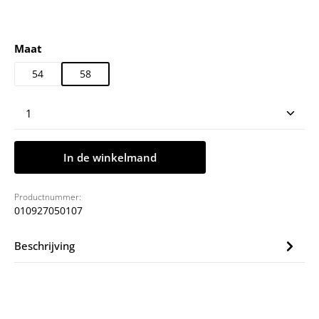
Selecteer
Maat
54
58
Producthoeveelheid: Voer de gewenste hoeveelheid
In de winkelmand
Productnummer:
010927050107
Beschrijving