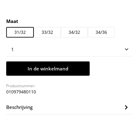
Selecteer
Maat
31/32
33/32
34/32
34/36
Producthoeveelheid: Voer de gewenste hoeveelheid
In de winkelmand
Productnummer:
010979480110
Beschrijving