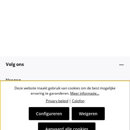
Volg ons
Vragen
Deze website maakt gebruik van cookies om de best mogelijke
ervaring te garanderen.
Meer informatie...
Over ons
Privacy beleid
|
Colofon
Nieuwsbrief
Configureren
Weigeren
Alle prijzen incl. btw plus
verzendkosten
en eventuele
Aanvaard alle cookies