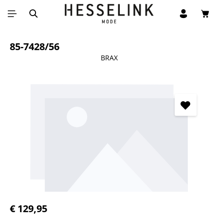
Win
Ga naar de hoofdinhoud
85-7428/56
BRAX
Afbeeldingengalerij overslaan
Normale prijs:
€ 129,95