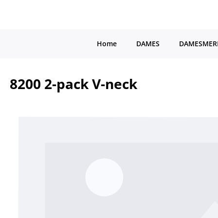
a naar de hoofdinhoud
Ga naar de hoofdnavigatie
Home
DAMES
DAMESMER
8200 2-pack V-neck
Afbeeldingengalerij overslaan