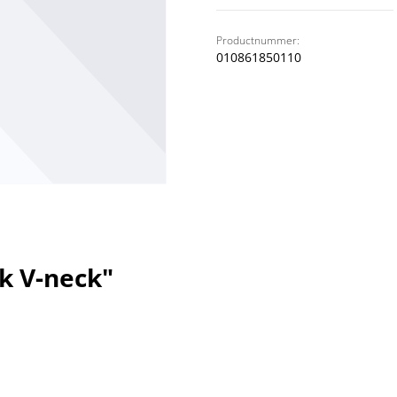
Productnummer:
010861850110
k V-neck"