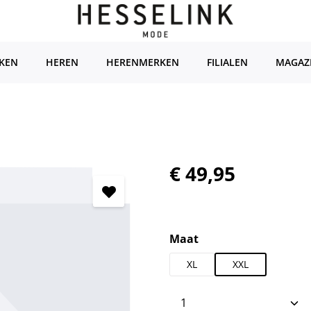
KEN
HEREN
HERENMERKEN
FILIALEN
MAGAZ
Normale prijs:
€ 49,95
Selecteer
Maat
XL
XXL
Producthoeveelhei