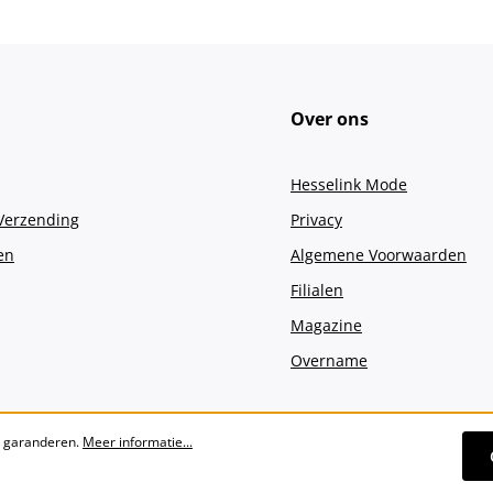
Over ons
Hesselink Mode
 Verzending
Privacy
en
Algemene Voorwaarden
Filialen
Magazine
Overname
e garanderen.
Meer informatie...
Alle prijzen incl. btw plus
verzendko