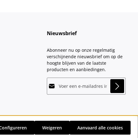
Nieuwsbrief
Abonneer nu op onze regelmatig
verschijnende nieuwsbrief om op de
hoogte blijven van de laatste
producten en aanbiedingen.
E-mailadres*
This site is protected by
Friendly Captcha
and
Privacy
its
Privacy Policy
and
Terms of Use
apply.
Velden gemarkeerd met asterisks (*)
Door doorgaan te selecteren, bevestigt
zijn verplicht.
u dat u onze
gegevensbeschermingsinformatie
hebt
Configureren
Weigeren
Aanvaard alle cookies
gelezen en onze
sten
en eventuele bezorgkosten, indien niet anders vermeld.
algemene voorwaarden
hebt