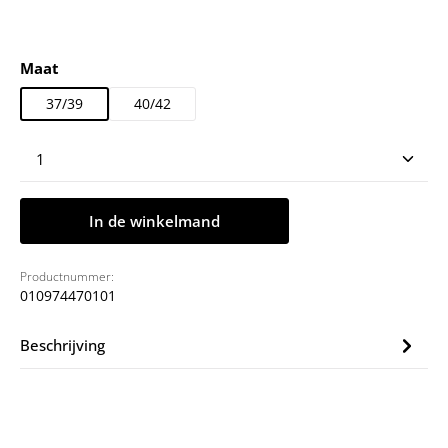
Selecteer
Maat
37/39
40/42
Producthoeveelheid: Voer de gewenste hoeveelheid
In de winkelmand
Productnummer:
010974470101
Beschrijving