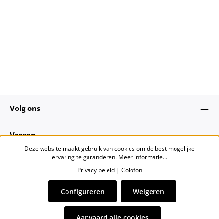
Volg ons
Vragen
Deze website maakt gebruik van cookies om de best mogelijke
ervaring te garanderen.
Meer informatie...
Over ons
Privacy beleid
|
Colofon
Nieuwsbrief
Configureren
Weigeren
Alle prijzen incl. btw plus
verzendkosten
en eventuele
Aanvaard alle cookies