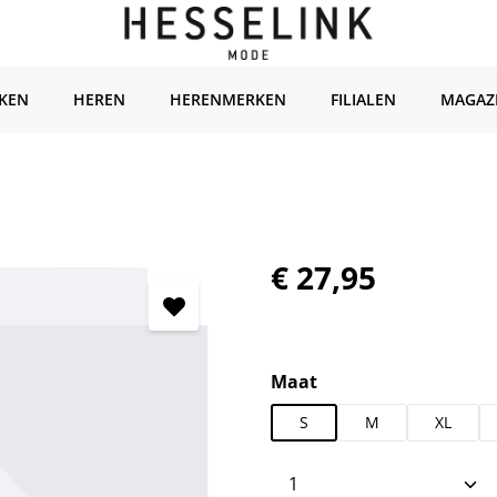
KEN
HEREN
HERENMERKEN
FILIALEN
MAGAZ
Normale prijs:
€ 27,95
Selecteer
Maat
S
M
XL
Producthoeveelhei