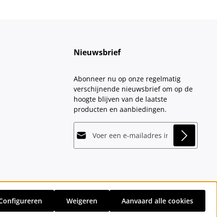
Nieuwsbrief
Abonneer nu op onze regelmatig
verschijnende nieuwsbrief om op de
hoogte blijven van de laatste
producten en aanbiedingen.
E-mailadres*
This site is protected by
Friendly Captcha
and
Privacy
its
Privacy Policy
and
Terms of Use
apply.
Velden gemarkeerd met asterisks (*)
Door doorgaan te selecteren, bevestigt
zijn verplicht.
u dat u onze
gegevensbeschermingsinformatie
hebt
Configureren
Weigeren
Aanvaard alle cookies
gelezen en onze
sten
en eventuele bezorgkosten, indien niet anders vermeld.
algemene voorwaarden
hebt