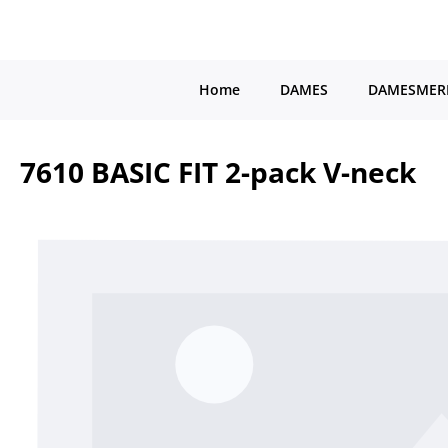
a naar de hoofdinhoud
Ga naar de hoofdnavigatie
Home
DAMES
DAMESMER
7610 BASIC FIT 2-pack V-neck
Afbeeldingengalerij overslaan