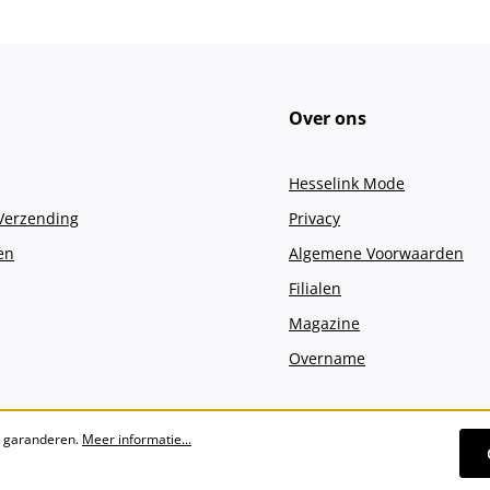
Over ons
Hesselink Mode
 Verzending
Privacy
en
Algemene Voorwaarden
Filialen
Magazine
Overname
e garanderen.
Meer informatie...
Alle prijzen incl. btw plus
verzendko