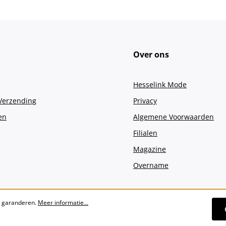
Over ons
Hesselink Mode
 Verzending
Privacy
en
Algemene Voorwaarden
Filialen
Magazine
Overname
e garanderen.
Meer informatie...
Alle prijzen incl. btw plus
verzendko