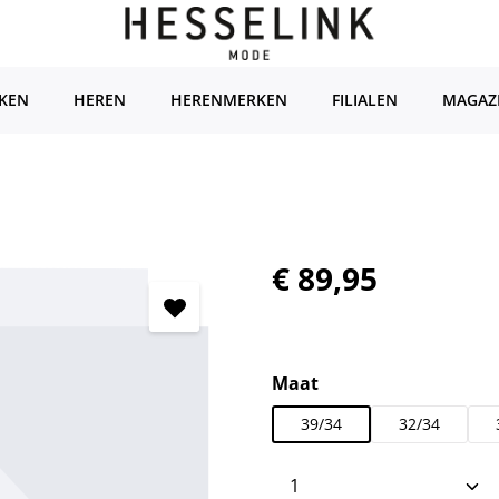
KEN
HEREN
HERENMERKEN
FILIALEN
MAGAZ
Normale prijs:
€ 89,95
Selecteer
Maat
39/34
32/34
Producthoeveelhei