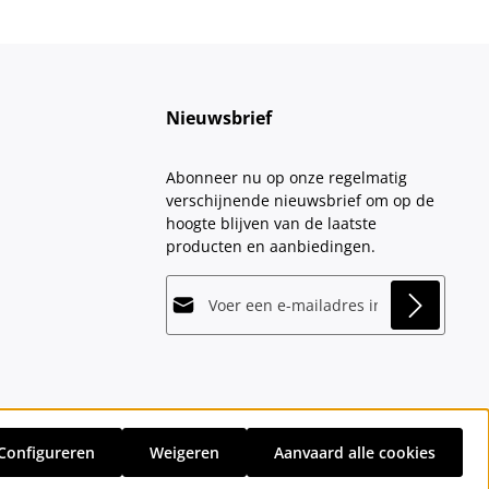
Nieuwsbrief
Abonneer nu op onze regelmatig
verschijnende nieuwsbrief om op de
hoogte blijven van de laatste
producten en aanbiedingen.
E-mailadres*
This site is protected by
Friendly Captcha
and
Privacy
its
Privacy Policy
and
Terms of Use
apply.
Velden gemarkeerd met asterisks (*)
Door doorgaan te selecteren, bevestigt
zijn verplicht.
u dat u onze
gegevensbeschermingsinformatie
hebt
Configureren
Weigeren
Aanvaard alle cookies
gelezen en onze
sten
en eventuele bezorgkosten, indien niet anders vermeld.
algemene voorwaarden
hebt