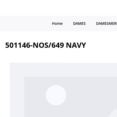
a naar de hoofdinhoud
Ga naar de hoofdnavigatie
Home
DAMES
DAMESMER
501146-NOS/649 NAVY
Afbeeldingengalerij overslaan