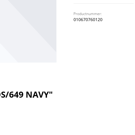
Productnummer:
010670760120
OS/649 NAVY"