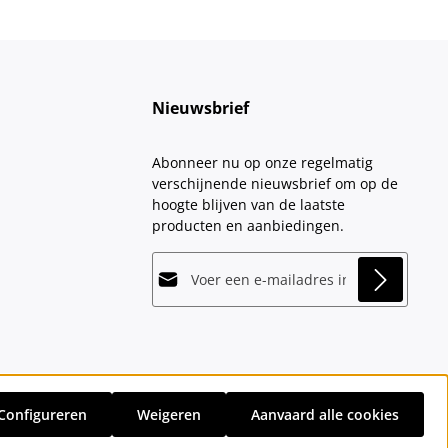
Nieuwsbrief
Abonneer nu op onze regelmatig
verschijnende nieuwsbrief om op de
hoogte blijven van de laatste
producten en aanbiedingen.
E-mailadres*
This site is protected by
Friendly Captcha
and
Privacy
its
Privacy Policy
and
Terms of Use
apply.
Velden gemarkeerd met asterisks (*)
Door doorgaan te selecteren, bevestigt
zijn verplicht.
u dat u onze
gegevensbeschermingsinformatie
hebt
Configureren
Weigeren
Aanvaard alle cookies
gelezen en onze
sten
en eventuele bezorgkosten, indien niet anders vermeld.
algemene voorwaarden
hebt