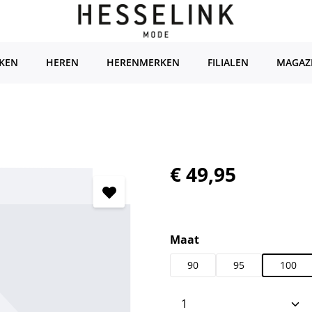
KEN
HEREN
HERENMERKEN
FILIALEN
MAGAZ
Normale prijs:
€ 49,95
Selecteer
Maat
90
95
100
Producthoeveelhei