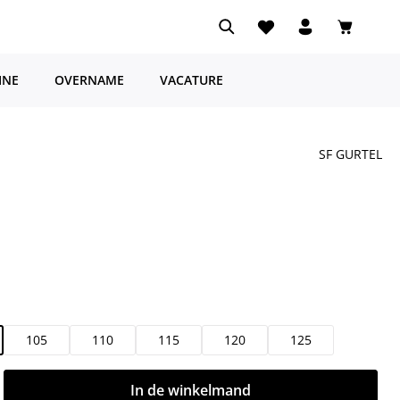
Je hebt 0 items op je ve
Winkelwa
INE
OVERNAME
VACATURE
SF GURTEL
105
110
115
120
125
d: Voer de gewenste hoeveelheid in of g
In de winkelmand