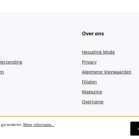
Over ons
Hesselink Mode
 Verzending
Privacy
en
Algemene Voorwaarden
Filialen
Magazine
Overname
e garanderen.
Meer informatie...
Alle prijzen incl. btw plus
verzendko