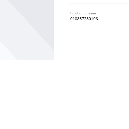
Productnummer:
010857280106