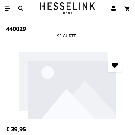
Win
Ga naar de hoofdinhoud
440029
SF GURTEL
Afbeeldingengalerij overslaan
Normale prijs:
€ 39,95