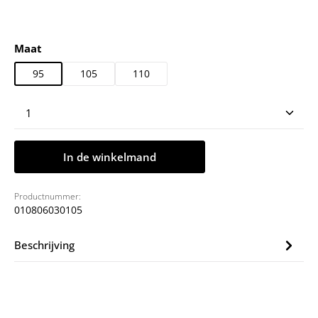
Selecteer
Maat
95
105
110
Producthoeveelheid: Voer de gewenste hoeveelheid
In de winkelmand
Productnummer:
010806030105
Beschrijving