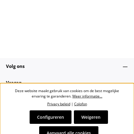
Volg ons
Vragen
Deze website maakt gebruik van cookies om de best mogelijke
ervaring te garanderen.
Meer informatie...
Over ons
Privacy beleid
|
Colofon
Nieuwsbrief
Configureren
Weigeren
Alle prijzen incl. btw plus
verzendkosten
en eventuele
Aanvaard alle cookies