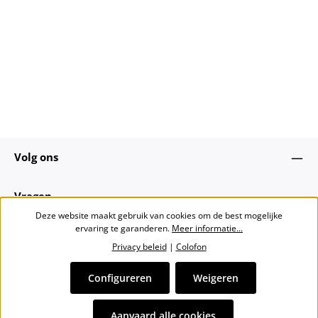
Volg ons
Vragen
Deze website maakt gebruik van cookies om de best mogelijke
ervaring te garanderen.
Meer informatie...
Over ons
Privacy beleid
|
Colofon
Nieuwsbrief
Configureren
Weigeren
Alle prijzen incl. btw plus
verzendkosten
en eventuele
Aanvaard alle cookies