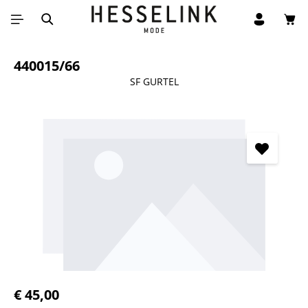
Win
Ga naar de hoofdinhoud
440015/66
SF GURTEL
Afbeeldingengalerij overslaan
Normale prijs:
€ 45,00