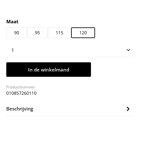
Selecteer
Maat
90
95
115
120
Producthoeveelheid: Voer de gewenste hoeveelheid
In de winkelmand
Productnummer:
010857260110
Beschrijving