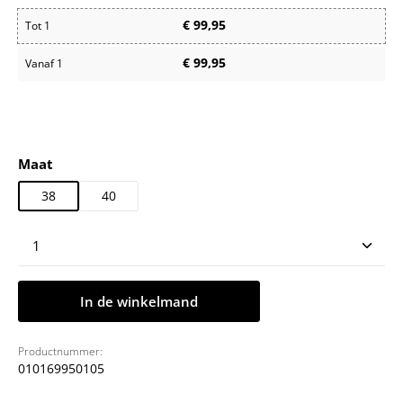
€ 99,95
Tot
1
€ 99,95
Vanaf
1
Selecteer
Maat
38
40
Producthoeveelheid: Voer de gewenste hoeveelheid
In de winkelmand
Productnummer:
010169950105