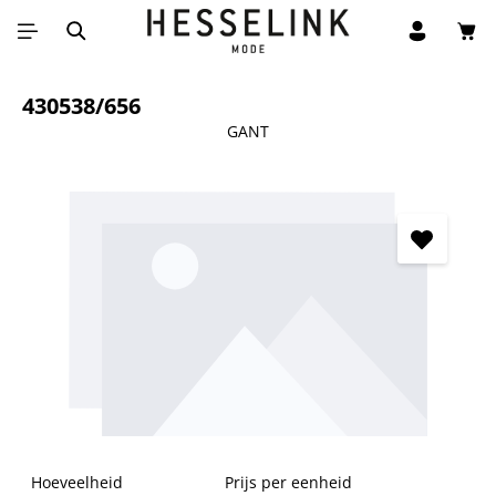
Win
Ga naar de hoofdinhoud
430538/656
GANT
Afbeeldingengalerij overslaan
Hoeveelheid
Prijs per eenheid