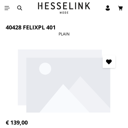
Win
Ga naar de hoofdinhoud
40428 FELIXPL 401
PLAIN
Afbeeldingengalerij overslaan
Normale prijs:
€ 139,00