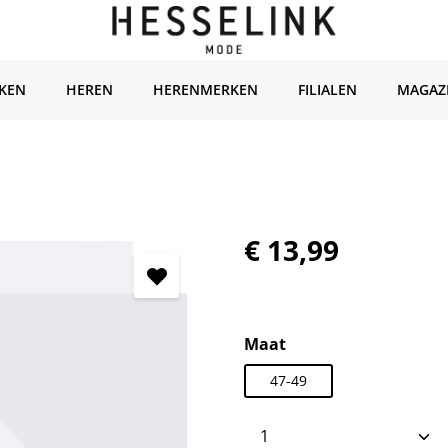
KEN
HEREN
HERENMERKEN
FILIALEN
MAGAZ
Normale prijs:
€ 13,99
Selecteer
Maat
47-49
Producthoeveelhei