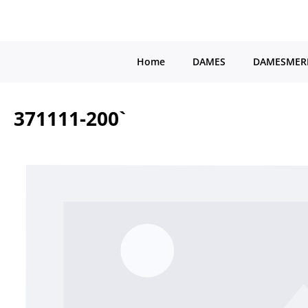
a naar de hoofdinhoud
Ga naar de hoofdnavigatie
Home
DAMES
DAMESMER
371111-200`
Afbeeldingengalerij overslaan