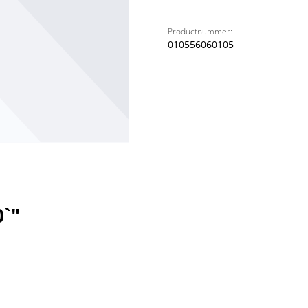
Productnummer:
010556060105
`"