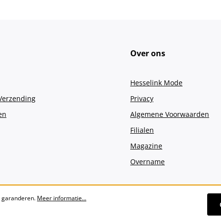
Over ons
Hesselink Mode
 Verzending
Privacy
en
Algemene Voorwaarden
Filialen
Magazine
Overname
e garanderen.
Meer informatie...
Alle prijzen incl. btw plus
verzendko