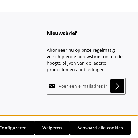
Nieuwsbrief
Abonneer nu op onze regelmatig
verschijnende nieuwsbrief om op de
hoogte blijven van de laatste
producten en aanbiedingen.
E-mailadres*
This site is protected by
Friendly Captcha
and
Privacy
its
Privacy Policy
and
Terms of Use
apply.
Velden gemarkeerd met asterisks (*)
Door doorgaan te selecteren, bevestigt
zijn verplicht.
u dat u onze
gegevensbeschermingsinformatie
hebt
Configureren
Weigeren
Aanvaard alle cookies
gelezen en onze
sten
en eventuele bezorgkosten, indien niet anders vermeld.
algemene voorwaarden
hebt